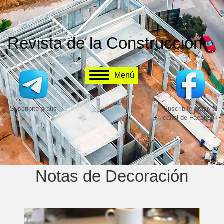
Revista de la Construcción
Menú
Suscribite gratis
Suscribite gratis al
canal de Facebook
Notas de Decoración