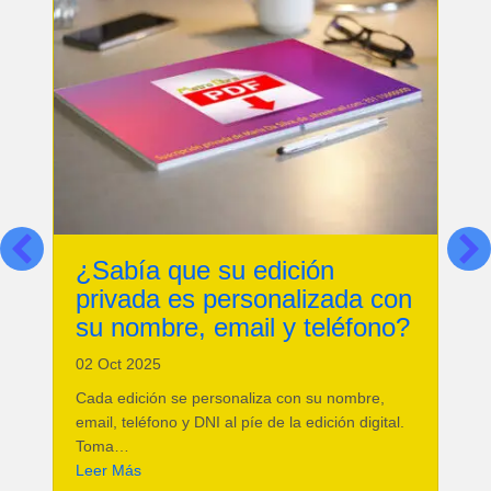
y
¿Sabía que su edición
privada es personalizada con
su nombre, email y teléfono?
0
02 Oct 2025
P
Cada edición se personaliza con su nombre,
r
email, teléfono y DNI al píe de la edición digital.
erramientos para negocios
e
Toma…
about ¿Sabía que su edición privada es personali
L
Leer Más