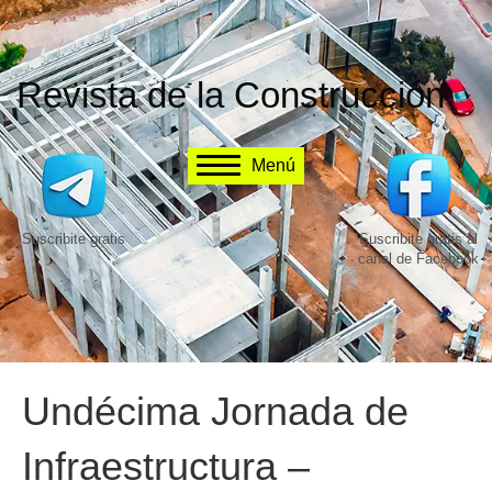
Revista de la Construcción
Menú
Suscribite gratis
Suscribite gratis al
canal de Facebook
Undécima Jornada de
Infraestructura –