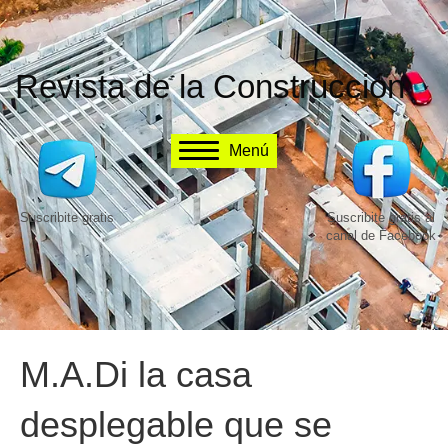
Revista de la Construcción
Menú
Suscribite gratis
Suscribite gratis al
canal de Facebook
M.A.Di la casa
desplegable que se