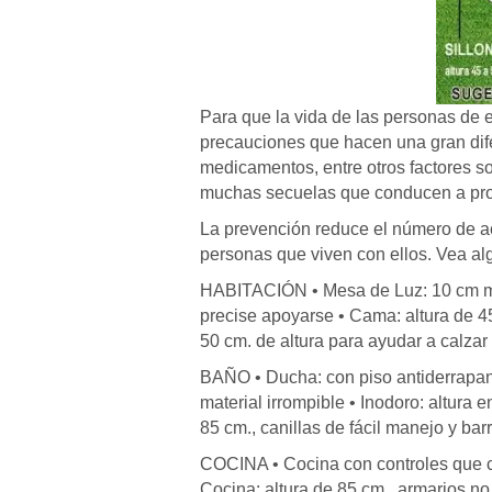
Para que la vida de las personas de
precauciones que hacen una gran dife
medicamentos, entre otros factores s
muchas secuelas que conducen a pro
La prevención reduce el número de acc
personas que viven con ellos. Vea al
HABITACIÓN • Mesa de Luz: 10 cm más 
precise apoyarse • Cama: altura de 45
50 cm. de altura para ayudar a calzar
BAÑO • Ducha: con piso antiderrapante
material irrompible • Inodoro: altura e
85 cm., canillas de fácil manejo y bar
COCINA • Cocina con controles que c
Cocina: altura de 85 cm., armarios no