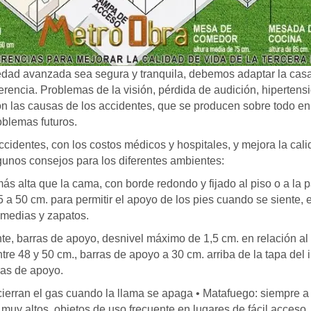
 edad avanzada sea segura y tranquila, debemos adaptar la cas
rencia. Problemas de la visión, pérdida de audición, hipertensi
on las causas de los accidentes, que se producen sobre todo en
blemas futuros.
identes, con los costos médicos y hospitales, y mejora la cali
gunos consejos para los diferentes ambientes:
alta que la cama, con borde redondo y fijado al piso o a la 
 a 50 cm. para permitir el apoyo de los pies cuando se siente, e
 medias y zapatos.
, barras de apoyo, desnivel máximo de 1,5 cm. en relación al p
ntre 48 y 50 cm., barras de apoyo a 30 cm. arriba de la tapa del i
ras de apoyo.
ierran el gas cuando la llama se apaga • Matafuego: siempre a
 muy altos, objetos de uso frecuente en lugares de fácil acceso.