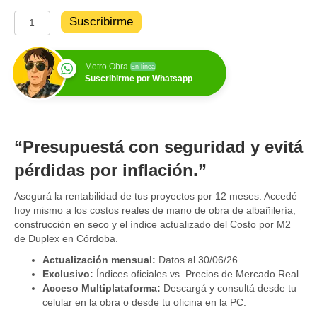
$ 208.440.
Metro
Suscribirme
Obra
Anual
desde
Metro Obra
En línea
Julio
Suscribirme por Whatsapp
2026
con
Costos
de
“Presupuestá con seguridad y evitá
Obra
actualizados
pérdidas por inflación.”
cantidad
Asegurá la rentabilidad de tus proyectos por 12 meses. Accedé
hoy mismo a los costos reales de mano de obra de albañilería,
construcción en seco y el índice actualizado del Costo por M2
de Duplex en Córdoba.
Actualización mensual:
Datos al 30/06/26.
Exclusivo:
Índices oficiales vs. Precios de Mercado Real.
Acceso Multiplataforma:
Descargá y consultá desde tu
celular en la obra o desde tu oficina en la PC.