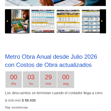
Metro Obra Anual desde Julio 2026
con Costos de Obra actualizados
00
03
29
00
día
hs
min
seg
Los descuentos se terminan cuando el contador llega a cero.
Precio
Precio
$
208.440
$
99.430
Original
actual:
Hay existencias
era:
$ 99.430.